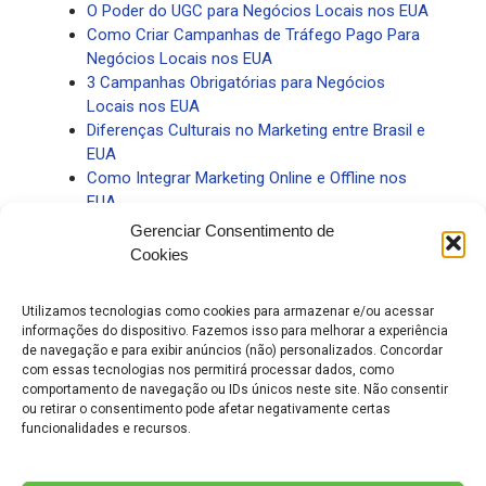
O Poder do UGC para Negócios Locais nos EUA
Como Criar Campanhas de Tráfego Pago Para
Negócios Locais nos EUA
3 Campanhas Obrigatórias para Negócios
Locais nos EUA
Diferenças Culturais no Marketing entre Brasil e
EUA
Como Integrar Marketing Online e Offline nos
EUA
Como Montar um Funil de Vendas para
Gerenciar Consentimento de
Negócios Locais nos EUA
Cookies
Como Criar Estratégia de Marketing Digital no
Mercado Americano
Utilizamos tecnologias como cookies para armazenar e/ou acessar
O Que é uma Agência de Marketing para
informações do dispositivo. Fazemos isso para melhorar a experiência
Brasileiros nos EUA
de navegação e para exibir anúncios (não) personalizados. Concordar
com essas tecnologias nos permitirá processar dados, como
comportamento de navegação ou IDs únicos neste site. Não consentir
ou retirar o consentimento pode afetar negativamente certas
funcionalidades e recursos.