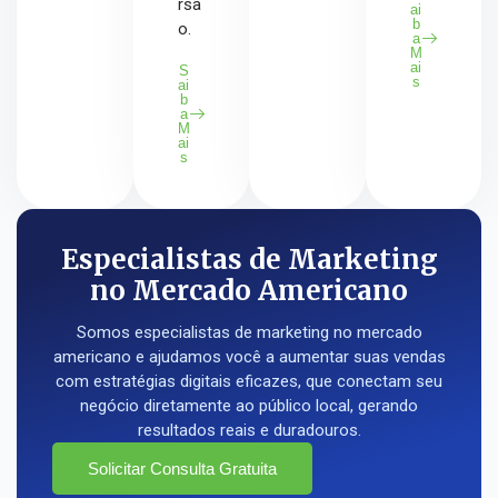
rsã
ai
b
o.
a
M
ai
S
s
ai
b
a
M
ai
s
Especialistas de Marketing
no Mercado Americano
Somos especialistas de marketing no mercado
americano e ajudamos você a aumentar suas vendas
com estratégias digitais eficazes, que conectam seu
negócio diretamente ao público local, gerando
resultados reais e duradouros.
Solicitar Consulta Gratuita