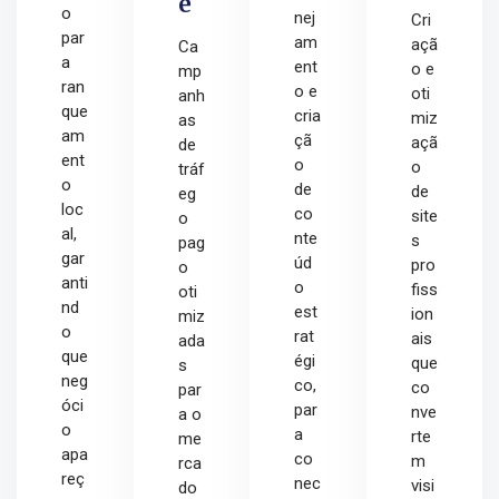
e
o
nej
Cri
par
am
açã
Ca
a
ent
o e
mp
ran
o e
oti
anh
que
cria
miz
as
am
çã
açã
de
ent
o
o
tráf
o
de
de
eg
loc
co
site
o
al,
nte
s
pag
gar
úd
pro
o
anti
o
fiss
oti
nd
est
ion
miz
o
rat
ais
ada
que
égi
que
s
neg
co,
co
par
óci
par
nve
a o
o
a
rte
me
apa
co
m
rca
reç
nec
visi
do