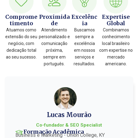
Comprome
Proximida
Excelênc
Expertise
timento
de
ia
Global
Atuamos como
Atendimento
Buscamos
Combinamos
extensão do seu
personalizado e
sempre a
conhecimento
negócio, com
comunicação
excelência
local brasileiro
dedicação total
próxima,
em nossos
com expertise no
ao seu sucesso.
sempre em
serviços e
mercado
português.
resultados.
americano.
Lucas Mourão
Co-fundador & SEO Specialist
Formação Acadêmica
Business e Marketing - Union College, KY