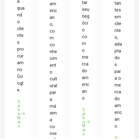
a
tar
tan
am
qua
seu
tes
eric
nd
neg
em
an
o
óci
clie
o,
clie
o
nte
co
nte
co
s,
m
s
m
ada
co
pro
o
pta
nhe
cur
me
do
cim
am
rca
s
ent
no
do
par
o
Go
am
a o
cult
ogl
eric
me
ural
e.
an
rca
par
o.
do
a
S
am
ai
má
b
S
eric
xim
a
ai
M
b
an
a
ai
a
o.
s
M
co
ai
nve
s
S