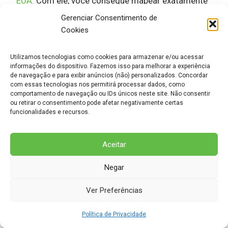
EUA.
Com ele, você consegue mapear exatamente
quem está convertendo e por quê, criando um
Gerenciar Consentimento de
panorama completo do comportamento do
Cookies
usuário desde a primeira visita até a conversão
final.
Utilizamos tecnologias como cookies para armazenar e/ou acessar
informações do dispositivo. Fazemos isso para melhorar a experiência
de navegação e para exibir anúncios (não) personalizados. Concordar
Para campanhas locais, o GA4 oferece insights
com essas tecnologias nos permitirá processar dados, como
comportamento de navegação ou IDs únicos neste site. Não consentir
únicos sobre localização geográfica dos
ou retirar o consentimento pode afetar negativamente certas
visitantes, horários de maior engajamento e
funcionalidades e recursos.
dispositivos mais utilizados em cada região. Você
pode identificar que seus clientes em Miami
Aceitar
preferem navegar pelo celular durante o almoço,
Negar
enquanto em Nova York a conversão acontece
mais no desktop após às 18h.
Ver Preferências
A funcionalidade de
Audiences
permite criar
Política de Privacidade
segmentos personalizados baseados em