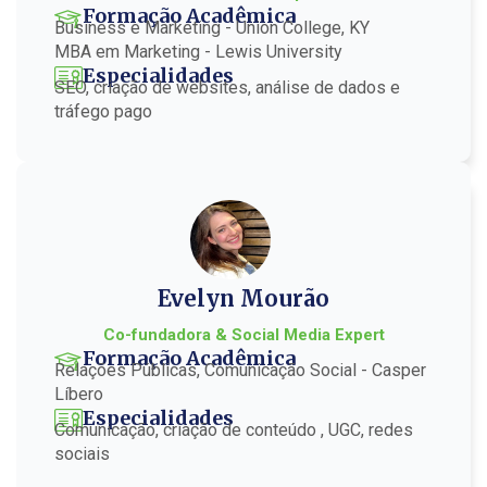
Formação Acadêmica
Business e Marketing - Union College, KY
MBA em Marketing - Lewis University
Especialidades
SEO, criação de websites, análise de dados e
tráfego pago
Evelyn Mourão
Co-fundadora & Social Media Expert
Formação Acadêmica
Relações Públicas, Comunicação Social - Casper
Líbero
Especialidades
Comunicação, criação de conteúdo , UGC, redes
sociais