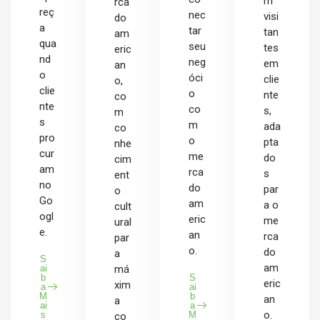
m
rca
reç
nec
visi
do
a
tar
tan
am
qua
seu
tes
eric
nd
neg
em
an
o
óci
clie
o,
clie
o
nte
co
nte
co
s,
m
s
m
ada
co
pro
o
pta
nhe
cur
me
do
cim
am
rca
s
ent
no
do
par
o
Go
am
a o
cult
ogl
eric
me
ural
e.
an
rca
par
o.
do
a
S
am
ai
má
b
S
eric
xim
a
ai
M
b
an
a
ai
a
o.
s
M
co