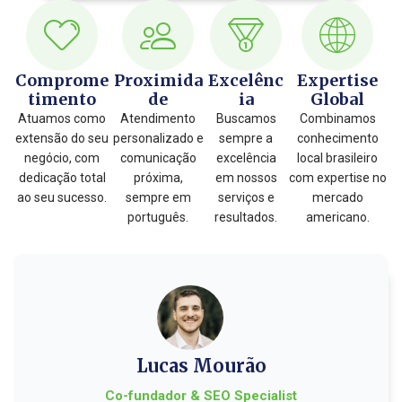
Comprome
Proximida
Excelênc
Expertise
timento
de
ia
Global
Atuamos como
Atendimento
Buscamos
Combinamos
extensão do seu
personalizado e
sempre a
conhecimento
negócio, com
comunicação
excelência
local brasileiro
dedicação total
próxima,
em nossos
com expertise no
ao seu sucesso.
sempre em
serviços e
mercado
português.
resultados.
americano.
Lucas Mourão
Co-fundador & SEO Specialist