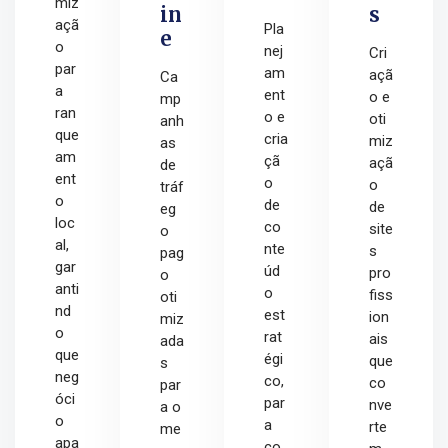
miz
in
s
açã
Pla
e
o
nej
Cri
par
am
açã
Ca
a
ent
o e
mp
ran
o e
oti
anh
que
cria
miz
as
am
çã
açã
de
ent
o
o
tráf
o
de
de
eg
loc
co
site
o
al,
nte
s
pag
gar
úd
pro
o
anti
o
fiss
oti
nd
est
ion
miz
o
rat
ais
ada
que
égi
que
s
neg
co,
co
par
óci
par
nve
a o
o
a
rte
me
apa
co