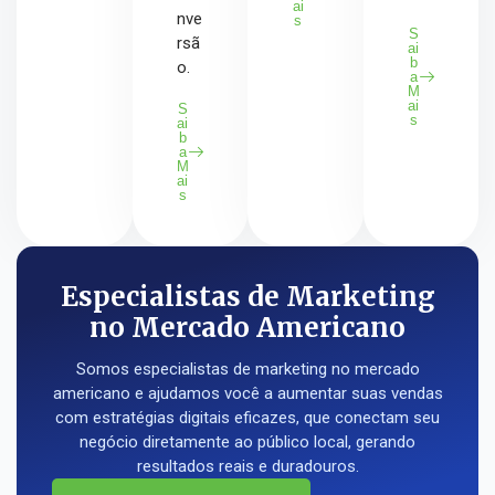
ai
nve
s
S
rsã
ai
b
o.
a
M
ai
S
s
ai
b
a
M
ai
s
Especialistas de Marketing
no Mercado Americano
Somos especialistas de marketing no mercado
americano e ajudamos você a aumentar suas vendas
com estratégias digitais eficazes, que conectam seu
negócio diretamente ao público local, gerando
resultados reais e duradouros.