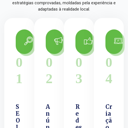
estratégias comprovadas, moldadas pela experiência e
adaptadas à realidade local.
0
0
0
0
1
2
3
4
S
A
R
Cr
E
n
e
ia
O
ú
d
çã
L
n
es
o