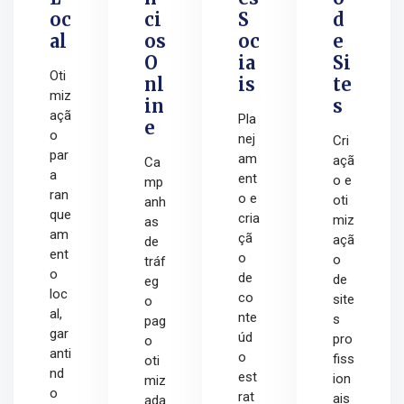
oc
ci
S
d
al
os
oc
e
O
ia
Si
Oti
nl
is
te
miz
in
s
açã
Pla
e
o
nej
Cri
par
am
açã
Ca
a
ent
o e
mp
ran
o e
oti
anh
que
cria
miz
as
am
çã
açã
de
ent
o
o
tráf
o
de
de
eg
loc
co
site
o
al,
nte
s
pag
gar
úd
pro
o
anti
o
fiss
oti
nd
est
ion
miz
o
rat
ais
ada