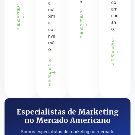
o.
do
a
S
am
ai
má
b
S
eric
xim
a
ai
M
b
an
a
ai
a
o.
s
M
co
ai
nve
s
S
rsã
ai
b
o.
a
M
ai
S
s
ai
b
a
M
ai
s
Especialistas de Marketing
no Mercado Americano
Somos especialistas de marketing no mercado