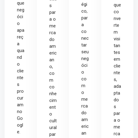
que
égi
que
s
neg
co,
co
par
óci
par
nve
a o
o
a
rte
me
apa
co
m
rca
reç
nec
visi
do
a
tar
tan
am
qua
seu
tes
eric
nd
neg
em
an
o
óci
clie
o,
clie
o
nte
co
nte
co
s,
m
s
m
ada
co
pro
o
pta
nhe
cur
me
do
cim
am
rca
s
ent
no
do
par
o
Go
am
a o
cult
ogl
eric
me
ural
e.
an
rca
par