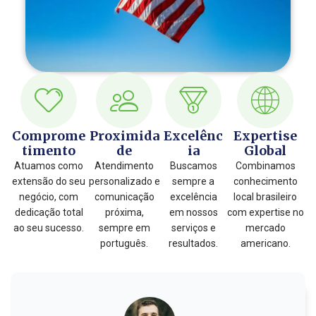
Comprome
Proximida
Excelênc
Expertise
timento
de
ia
Global
Atuamos como
Atendimento
Buscamos
Combinamos
extensão do seu
personalizado e
sempre a
conhecimento
negócio, com
comunicação
excelência
local brasileiro
dedicação total
próxima,
em nossos
com expertise no
ao seu sucesso.
sempre em
serviços e
mercado
português.
resultados.
americano.