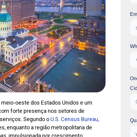
Em
Wh
On
Ci
do meio-oeste dos Estados Unidos e um
 com forte presença nos setores de
e serviços. Segundo o
U.S. Census Bureau,
Qua
es, enquanto a região metropolitana de
soas, impulsionada por crescimento