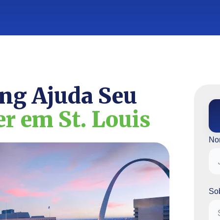
ng Ajuda Seu
er em St. Louis
No
So