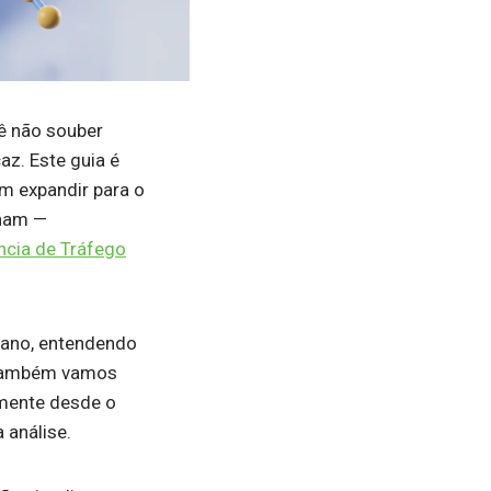
ê não souber
z. Este guia é
em expandir para o
onam —
cia de Tráfego
cano, entendendo
 Também vamos
amente desde o
 análise.