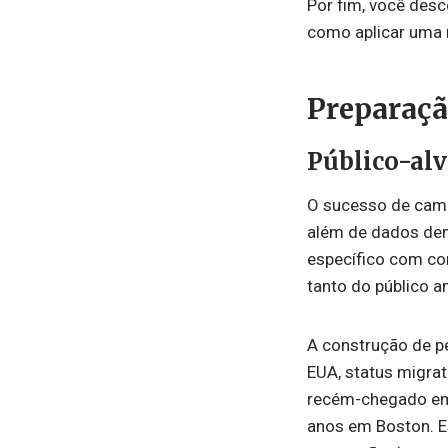
Por fim, você desc
como aplicar uma 
Preparaçã
Público-al
O sucesso de cam
além de dados dem
específico com co
tanto do público a
A construção de p
EUA, status migrató
recém-chegado em
anos em Boston. E