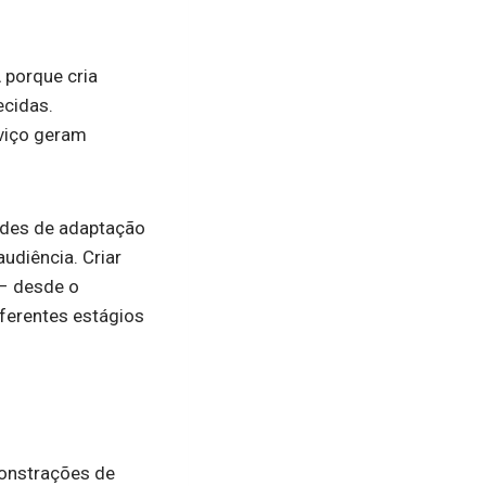
 porque cria
ecidas.
rviço geram
dades de adaptação
udiência. Criar
 – desde o
ferentes estágios
monstrações de