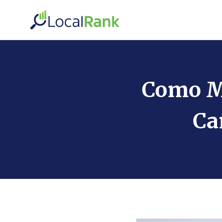
Skip
to
content
Como Me
Ca