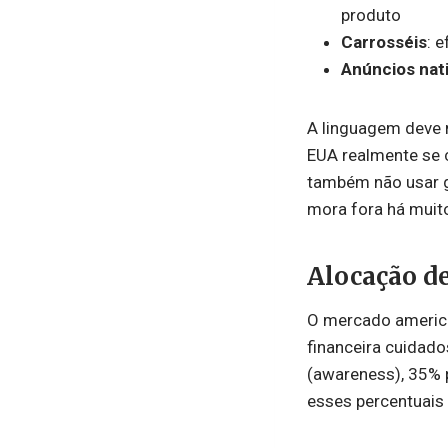
produto
Carrosséis
: 
Anúncios nat
A linguagem deve m
EUA realmente se 
também não usar g
mora fora há muit
Alocação d
O mercado american
financeira cuidado
(awareness), 35% p
esses percentuais