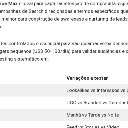
nce Max
é ideal para capturar intenção de compra alta, es
panhas de Search direcionadas a termos específicos que 
 melhor para construção de awareness e nurturing de leads
o.
stes controlados é essencial para não queimar verba desne
ts pequenos (US$ 50-100/dia) para validar audiências e cr
testing sistemático em:
Variações a testar
Lookalikes vs Interesses v
UGC vs Branded vs Demons
Manhã vs Tarde vs Noite
Feed vs Stories vs Vídeo