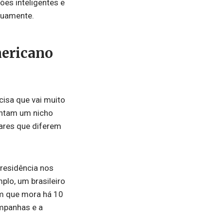
ões inteligentes e
nuamente.
mericano
sa que vai muito
entam um nicho
ares que diferem
residência nos
mplo, um brasileiro
m que mora há 10
mpanhas e a