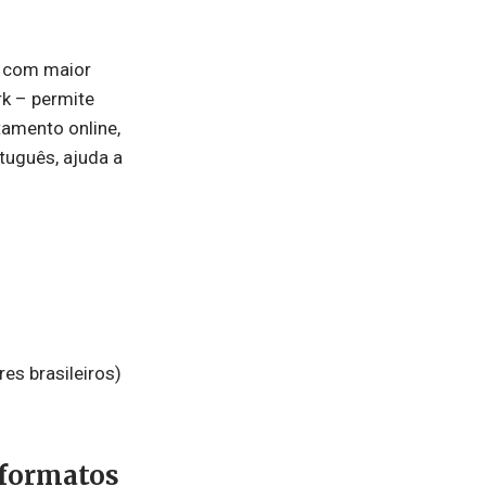
s com maior
rk – permite
amento online,
tuguês, ajuda a
es brasileiros)
 formatos