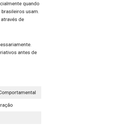
pecialmente quando
brasileiros usam.
 através de
cessariamente.
iativos antes de
s Comportamental
tração