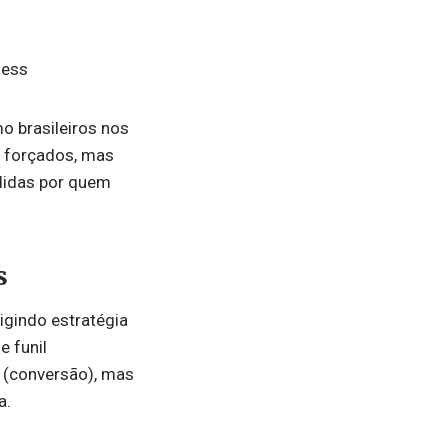
ness
o brasileiros nos
 forçados, mas
didas por quem
s
igindo estratégia
e funil
l (conversão), mas
a.