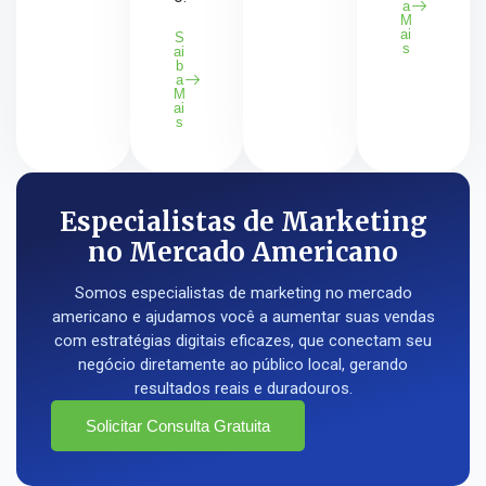
a
M
ai
S
s
ai
b
a
M
ai
s
Especialistas de Marketing
no Mercado Americano
Somos especialistas de marketing no mercado
americano e ajudamos você a aumentar suas vendas
com estratégias digitais eficazes, que conectam seu
negócio diretamente ao público local, gerando
resultados reais e duradouros.
Solicitar Consulta Gratuita