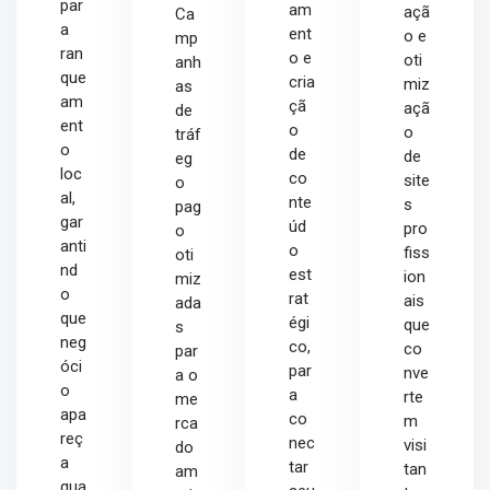
par
am
açã
Ca
a
ent
o e
mp
ran
o e
oti
anh
que
cria
miz
as
am
çã
açã
de
ent
o
o
tráf
o
de
de
eg
loc
co
site
o
al,
nte
s
pag
gar
úd
pro
o
anti
o
fiss
oti
nd
est
ion
miz
o
rat
ais
ada
que
égi
que
s
neg
co,
co
par
óci
par
nve
a o
o
a
rte
me
apa
co
m
rca
reç
nec
visi
do
a
tar
tan
am
qua