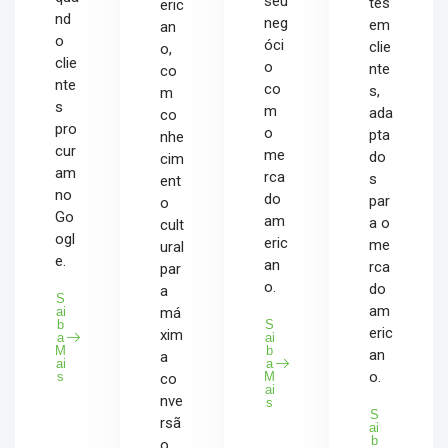
seu
tes
eric
nd
neg
em
an
o
óci
clie
o,
clie
o
nte
co
nte
co
s,
m
s
m
ada
co
pro
o
pta
nhe
cur
me
do
cim
am
rca
s
ent
no
do
par
o
Go
am
a o
cult
ogl
eric
me
ural
e.
an
rca
par
o.
do
a
S
am
ai
má
b
S
eric
xim
a
ai
M
b
an
a
ai
a
o.
s
M
co
ai
nve
s
S
rsã
ai
b
o.