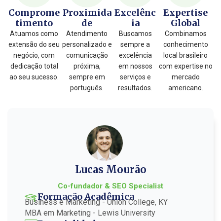
Comprome
Proximida
Excelênc
Expertise
timento
de
ia
Global
Atuamos como
Atendimento
Buscamos
Combinamos
extensão do seu
personalizado e
sempre a
conhecimento
negócio, com
comunicação
excelência
local brasileiro
dedicação total
próxima,
em nossos
com expertise no
ao seu sucesso.
sempre em
serviços e
mercado
português.
resultados.
americano.
Lucas Mourão
Co-fundador & SEO Specialist
Formação Acadêmica
Business e Marketing - Union College, KY
MBA em Marketing - Lewis University