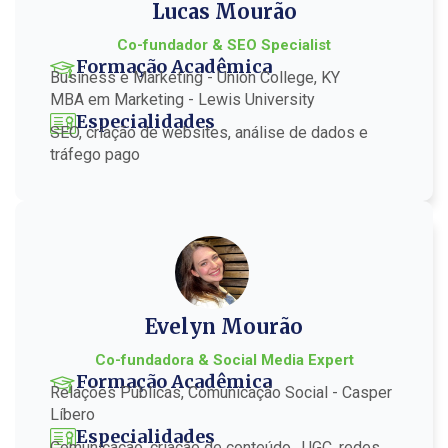
Lucas Mourão
Co-fundador & SEO Specialist
Formação Acadêmica
Business e Marketing - Union College, KY
MBA em Marketing - Lewis University
Especialidades
SEO, criação de websites, análise de dados e
tráfego pago
Evelyn Mourão
Co-fundadora & Social Media Expert
Formação Acadêmica
Relações Públicas, Comunicação Social - Casper
Líbero
Especialidades
Comunicação, criação de conteúdo , UGC, redes