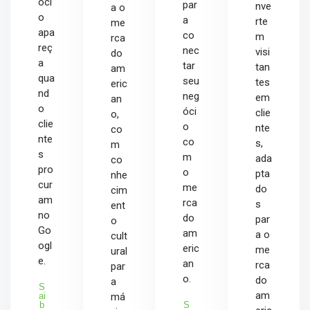
óci
par
nve
a o
o
a
rte
me
apa
co
m
rca
reç
nec
visi
do
a
tar
tan
am
qua
seu
tes
eric
nd
neg
em
an
o
óci
clie
o,
clie
o
nte
co
nte
co
s,
m
s
m
ada
co
pro
o
pta
nhe
cur
me
do
cim
am
rca
s
ent
no
do
par
o
Go
am
a o
cult
ogl
eric
me
ural
e.
an
rca
par
o.
do
a
S
am
ai
má
b
S