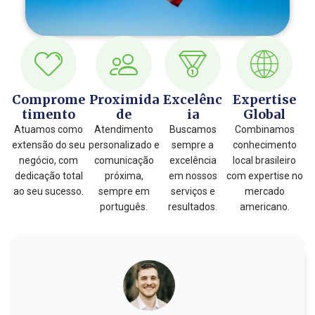
Comprome
Proximida
Excelênc
Expertise
timento
de
ia
Global
Atuamos como
Atendimento
Buscamos
Combinamos
extensão do seu
personalizado e
sempre a
conhecimento
negócio, com
comunicação
excelência
local brasileiro
dedicação total
próxima,
em nossos
com expertise no
ao seu sucesso.
sempre em
serviços e
mercado
português.
resultados.
americano.