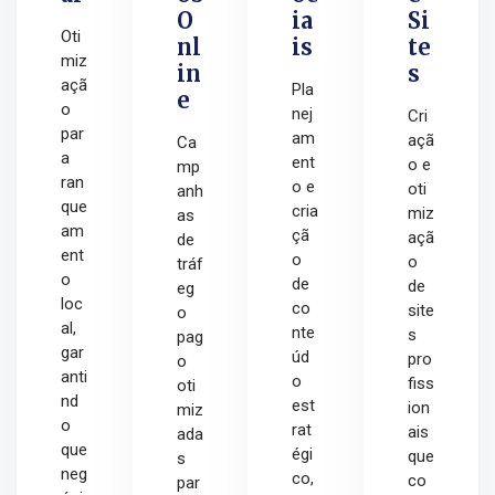
O
ia
Si
Oti
nl
is
te
miz
in
s
açã
Pla
e
o
nej
Cri
par
am
açã
Ca
a
ent
o e
mp
ran
o e
oti
anh
que
cria
miz
as
am
çã
açã
de
ent
o
o
tráf
o
de
de
eg
loc
co
site
o
al,
nte
s
pag
gar
úd
pro
o
anti
o
fiss
oti
nd
est
ion
miz
o
rat
ais
ada
que
égi
que
s
neg
co,
co
par