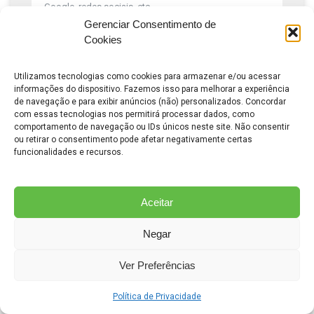
Gerenciar Consentimento de
Cookies
Conte-nos sobre seu negócio e o que está
buscando
Utilizamos tecnologias como cookies para armazenar e/ou acessar
informações do dispositivo. Fazemos isso para melhorar a experiência
de navegação e para exibir anúncios (não) personalizados. Concordar
com essas tecnologias nos permitirá processar dados, como
comportamento de navegação ou IDs únicos neste site. Não consentir
ou retirar o consentimento pode afetar negativamente certas
funcionalidades e recursos.
Aceitar
Solicitar Consultoria Gratuita
Negar
Ver Preferências
Política de Privacidade