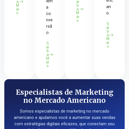
eric
xim
a
ai
M
b
an
a
ai
a
o.
s
M
co
ai
nve
s
S
rsã
ai
b
o.
a
M
ai
S
s
ai
b
a
M
ai
s
Especialistas de Marketing
no Mercado Americano
Somos especialistas de marketing no mercado
americano e ajudamos você a aumentar suas vendas
com estratégias digitais eficazes, que conectam seu