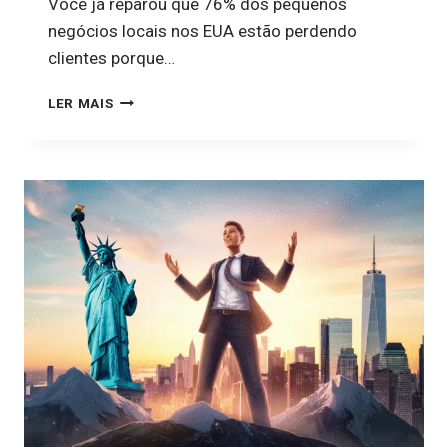
Você já reparou que 76% dos pequenos
negócios locais nos EUA estão perdendo
clientes porque…
COMO
LER MAIS
MONTAR
UM
FUNIL
DE
VENDAS
PARA
NEGÓCIOS
LOCAIS
NOS
EUA