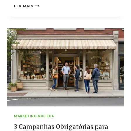
COMO
LER MAIS
CRIAR
CAMPANHAS
DE
TRÁFEGO
PAGO
PARA
NEGÓCIOS
LOCAIS
NOS
EUA
MARKETING NOS EUA
3 Campanhas Obrigatórias para